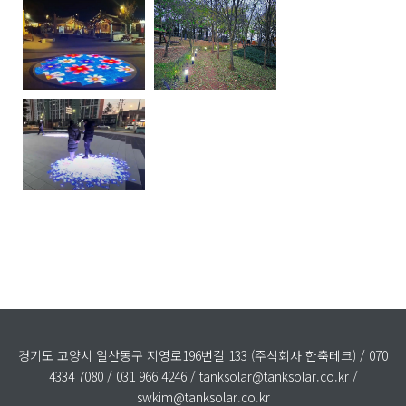
경기도 고양시 일산동구 지영로196번길 133 (주식회사 한축테크) / 070
4334 7080 / 031 966 4246 / tanksolar@tanksolar.co.kr /
swkim@tanksolar.co.kr