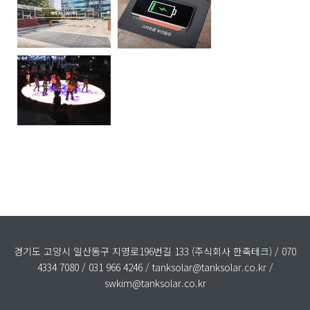
경기도 고양시 일산동구 지영로196번길 133 (주식회사 한축테크) / 070
4334 7080 / 031 966 4246 / tanksolar@tanksolar.co.kr /
swkim@tanksolar.co.kr