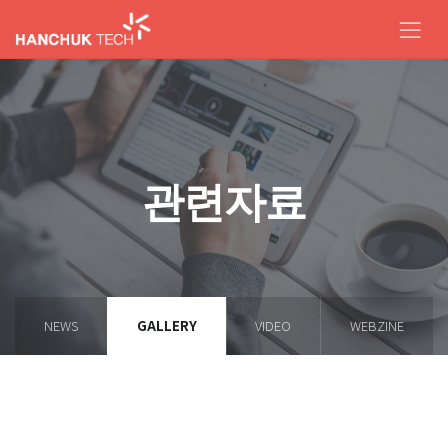
관련자료
NEWS
GALLERY
VIDEO
WEBZINE