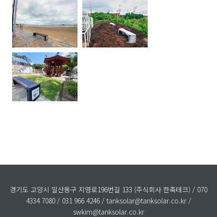
경기도 고양시 일산동구 지영로196번길 133 (주식회사 한축테크) / 070
4334 7080 / 031 966 4246 / tanksolar@tanksolar.co.kr /
swkim@tanksolar.co.kr