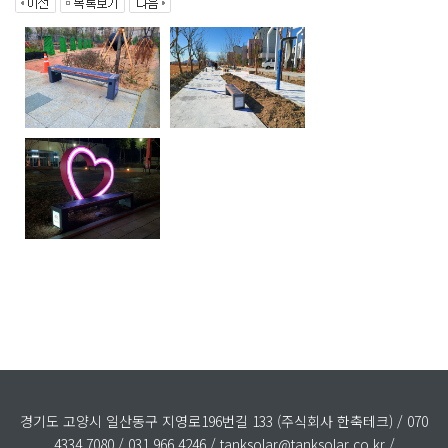
경기도 고양시 일산동구 지영로196번길 133 (주식회사 한축테크) / 070
4334 7080 / 031 966 4246 / tanksolar@tanksolar.co.kr /